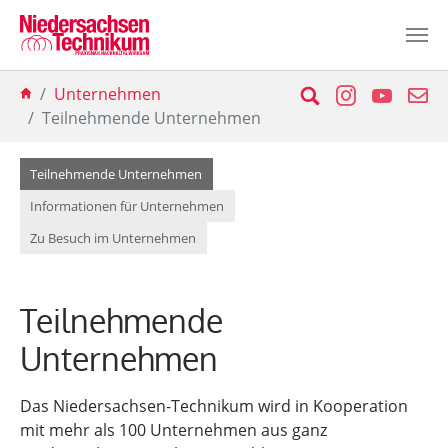
Zum Hauptinhalt springen
Sie sind hier:
Suche
Instagram
YouTu
E-
Unternehmen
Teilnehmende Unternehmen
(current)
Teilnehmende Unternehmen
Informationen für Unternehmen
Zu Besuch im Unternehmen
Teilnehmende
Unternehmen
Das Niedersachsen-Technikum wird in Kooperation
mit mehr als 100 Unternehmen aus ganz