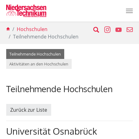
Zum Hauptinhalt springen
Sie sind hier:
Suche
Instagram
YouTu
E-
Hochschulen
Teilnehmende Hochschulen
(current)
Teilnehmende Hochschulen
Aktivitäten an den Hochschulen
Teilnehmende Hochschulen
Zurück zur Liste
Universität Osnabrück