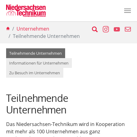
Zum Hauptinhalt springen
Sie sind hier:
Suche
Instagram
YouTu
E-
Unternehmen
Teilnehmende Unternehmen
(current)
Teilnehmende Unternehmen
Informationen für Unternehmen
Zu Besuch im Unternehmen
Teilnehmende
Unternehmen
Das Niedersachsen-Technikum wird in Kooperation
mit mehr als 100 Unternehmen aus ganz