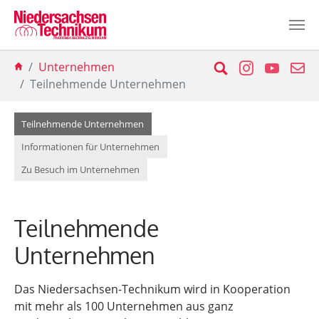
Zum Hauptinhalt springen
Sie sind hier:
Suche
Instagram
YouTu
E-
Unternehmen
Teilnehmende Unternehmen
(current)
Teilnehmende Unternehmen
Informationen für Unternehmen
Zu Besuch im Unternehmen
Teilnehmende
Unternehmen
Das Niedersachsen-Technikum wird in Kooperation
mit mehr als 100 Unternehmen aus ganz