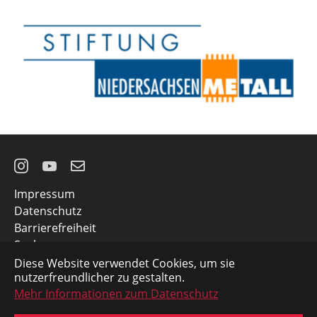
Instagram
YouTube
E-
Impressum
Mail
Datenschutz
Barrierefreiheit
Suche
Kontakt
Diese Website verwendet Cookies, um sie
nutzerfreundlicher zu gestalten.
Zentrale Koordinierungsstelle | Niedersachsen-
Mehr Informationen zum Datenschutz
Technikum | Albrechtstraße 30 | 49076 Osnabrück