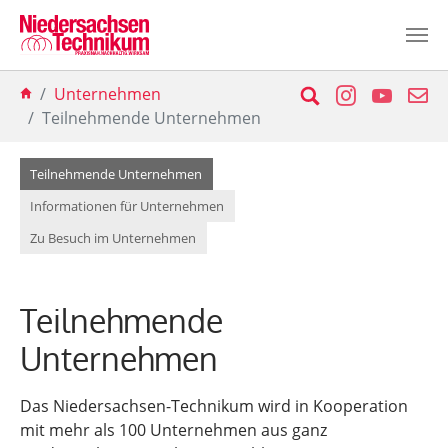
Zum Hauptinhalt springen
Sie sind hier:
Suche
Instagram
YouTu
E-
Unternehmen
Teilnehmende Unternehmen
(current)
Teilnehmende Unternehmen
Informationen für Unternehmen
Zu Besuch im Unternehmen
Teilnehmende
Unternehmen
Das Niedersachsen-Technikum wird in Kooperation
mit mehr als 100 Unternehmen aus ganz