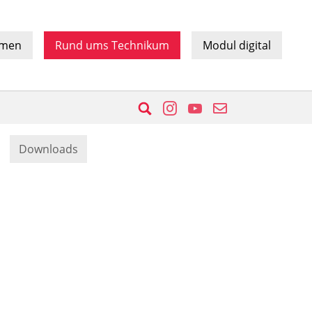
hmen
Rund ums Technikum
Modul digital
Suche
Instagram
YouTube
E-Mail
Downloads