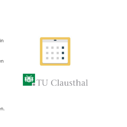
in
en
en.