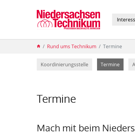
Interes
Zum Hauptinhalt springen
Sie sind hier:
Rund ums Technikum
Termine
(curre
Koordinierungsstelle
Termine
A
Termine
Mach mit beim Nieder