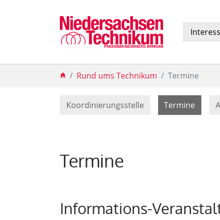
Interes
Zum Hauptinhalt springen
Sie sind hier:
Rund ums Technikum
Termine
(curre
Koordinierungsstelle
Termine
A
Termine
Informations-Veranstal