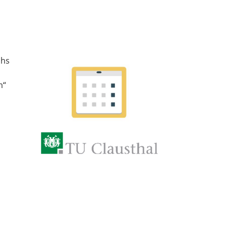
chs
m“