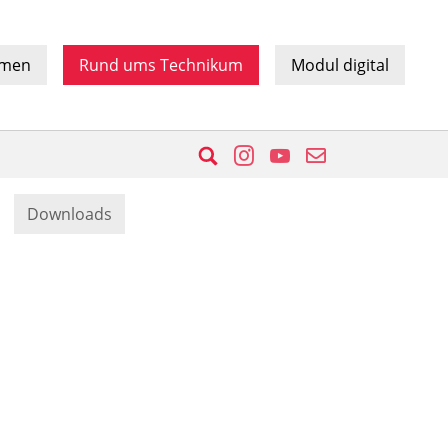
hmen
Rund ums Technikum
Modul digital
Suche
Instagram
YouTube
E-Mail
Downloads