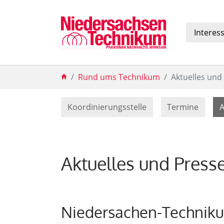
Interes
Zum Hauptinhalt springen
Sie sind hier:
Rund ums Technikum
Aktuelles und
Koordinierungsstelle
Termine
A
Aktuelles und Press
Niedersachen-Technikum