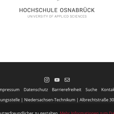
Instagram
YouTube
E-
Impressum
Datenschutz
Barrierefreiheit
Suche
Konta
Mail
rungsstelle | Niedersachsen-Technikum | Albrechtstraße 3
Telefon
0541 969-3703
utzerfreundlicher zu gestalten.
Mehr Informationen zum Da