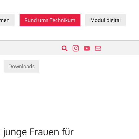
hmen
Rund ums Technikum
Modul digital
Suche
Instagram
YouTube
E-Mail
Downloads
 junge Frauen für