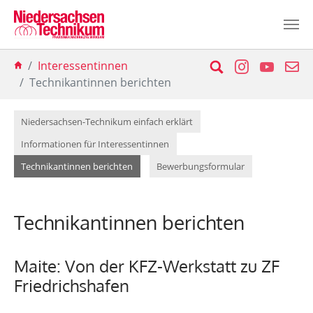
Zum Hauptinhalt springen
Sie sind hier:
Suche
Instagram
YouTu
E-
Interessentinnen
Technikantinnen berichten
Niedersachsen-Technikum einfach erklärt
Informationen für Interessentinnen
(current)
Technikantinnen berichten
Bewerbungsformular
Technikantinnen berichten
Maite: Von der KFZ-Werkstatt zu ZF
Friedrichshafen