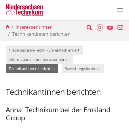
Zum Hauptinhalt springen
Sie sind hier:
Suche
Instagram
YouTu
E-
Interessentinnen
Technikantinnen berichten
Niedersachsen-Technikum einfach erklärt
Informationen für Interessentinnen
(current)
Technikantinnen berichten
Bewerbungsformular
Technikantinnen berichten
Anna: Technikum bei der Emsland
Group