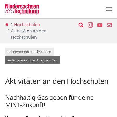
Zum Hauptinhalt springen
Sie sind hier:
Suche
Instagram
YouTu
E-
Hochschulen
Aktivitäten an den
Hochschulen
Teilnehmende Hochschulen
(current)
Aktivitäten an den Hochschulen
Aktivitäten an den Hochschulen
Nachhaltig Gas geben für deine
MINT-Zukunft!